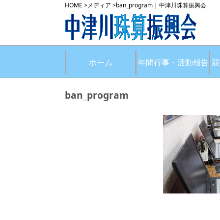
HOME
>
メディア
>
ban_program | 中津川珠算振興会
ホーム
年間行事・活動報告
競
ban_program