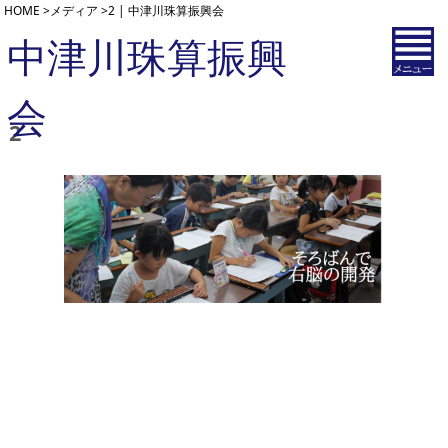
HOME
>
メディア
>
2 | 中津川珠算振興会
中津川珠算振興
会
2