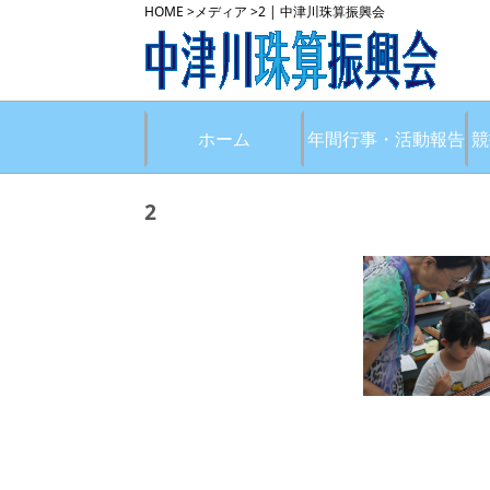
HOME
>
メディア
>
2 | 中津川珠算振興会
ホーム
年間行事・活動報告
競
2