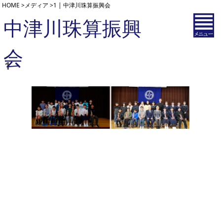
HOME
>
メディア
>
1 | 中津川珠算振興会
中津川珠算振興
会
1